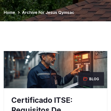
Home
Archive For Jesus Qymsac
BLOG
Certificado ITSE:
Requisitos De