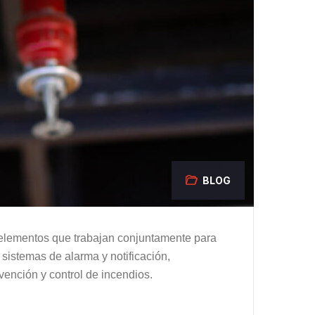
BLOG
s elementos que trabajan conjuntamente para
 sistemas de alarma y notificación,
vención y control de incendios.