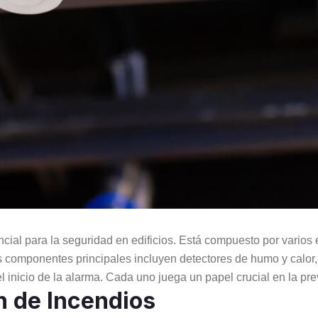
cial para la seguridad en edificios. Está compuesto por vario
os componentes principales incluyen detectores de humo y calor,
l inicio de la alarma. Cada uno juega un papel crucial en la pre
n de Incendios