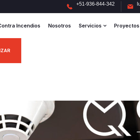
+51-936-844-342
l
Contra Incendios
Nosotros
Servicios
Proyectos
IZAR