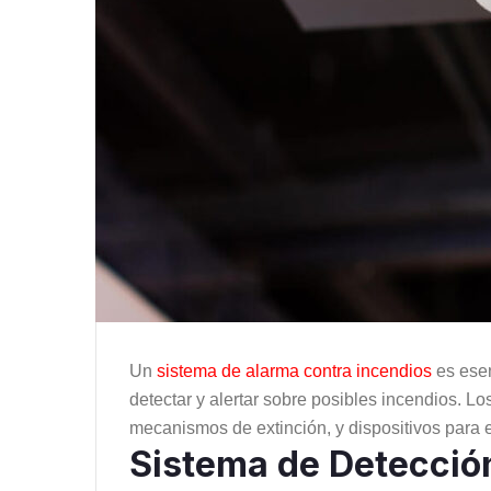
Un
sistema de alarma contra incendios
es esen
detectar y alertar sobre posibles incendios. L
mecanismos de extinción, y dispositivos para e
Sistema de Detecció