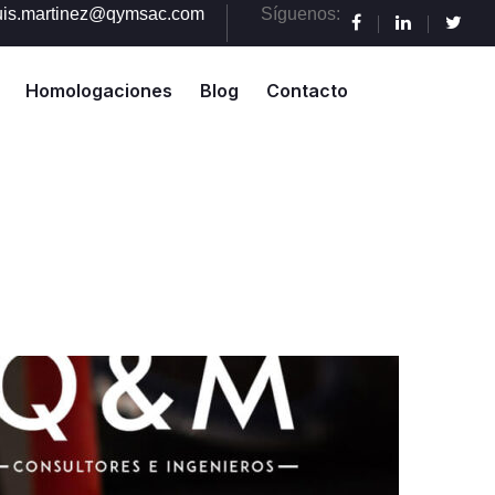
uis.martinez@qymsac.com
Síguenos:
Homologaciones
Blog
Contacto