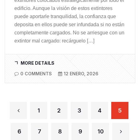
extintores colocados estratégicamente por todo el
edificio. Aunque la visión de estos extintores
puede aportarle tranquilidad, la confianza que
deposita en ellos puede ser infundada si no están
completamente cargados. No se arriesgue con un
extintor mal cargado: recárguelo […]
MORE DETAILS
0 COMMENTS
12 ENERO, 2026
1
2
3
4
5
6
7
8
9
10