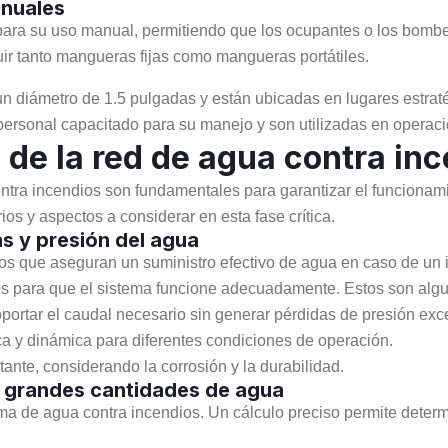
anuales
ra su uso manual, permitiendo que los ocupantes o los bomber
ir tanto mangueras fijas como mangueras portátiles.
n diámetro de 1.5 pulgadas y están ubicadas en lugares estrat
 personal capacitado para su manejo y son utilizadas en operac
 de la red de agua contra in
contra incendios son fundamentales para garantizar el funcionami
ios y aspectos a considerar en esta fase crítica.
as y presión del agua
tos que aseguran un suministro efectivo de agua en caso de un i
 para que el sistema funcione adecuadamente. Estos son alguno
ortar el caudal necesario sin generar pérdidas de presión exc
ica y dinámica para diferentes condiciones de operación.
ante, considerando la corrosión y la durabilidad.
e grandes cantidades de agua
ema de agua contra incendios. Un cálculo preciso permite deter