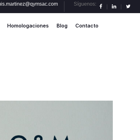
uis.martinez@qymsac.com
Síguenos:
Homologaciones
Blog
Contacto