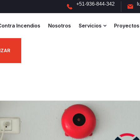
+51-936-844-342
l
Contra Incendios
Nosotros
Servicios
Proyectos
IZAR