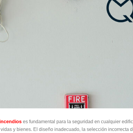
 incendios
es fundamental para la seguridad en cualquier edifi
vidas y bienes. El diseño inadecuado, la selección incorrecta 