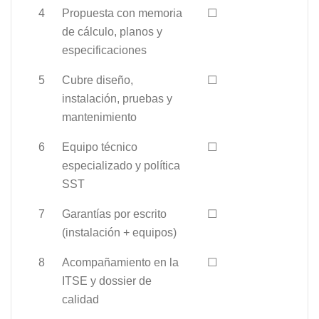
4
Propuesta con memoria
☐
de cálculo, planos y
especificaciones
5
Cubre diseño,
☐
instalación, pruebas y
mantenimiento
6
Equipo técnico
☐
especializado y política
SST
7
Garantías por escrito
☐
(instalación + equipos)
8
Acompañamiento en la
☐
ITSE y dossier de
calidad