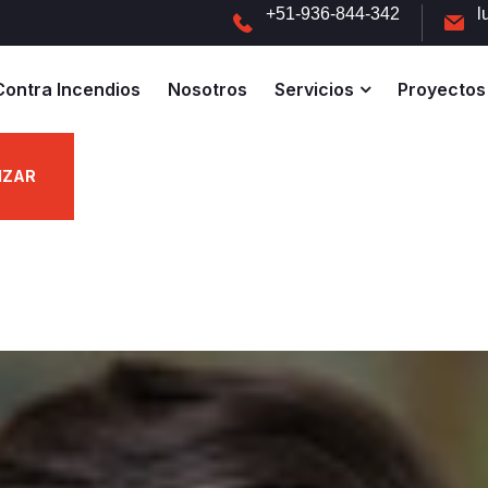
+51-936-844-342
l
Contra Incendios
Nosotros
Servicios
Proyectos
IZAR