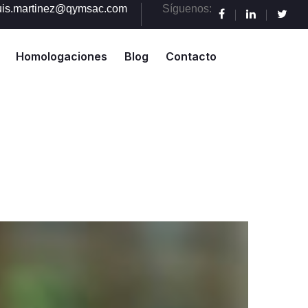
uis.martinez@qymsac.com
Síguenos:
Homologaciones
Blog
Contacto