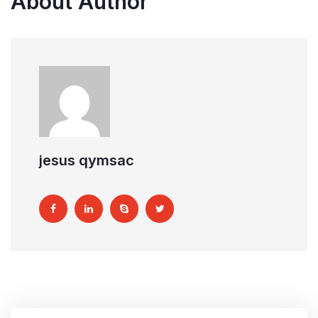
About Author
jesus qymsac